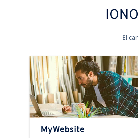
IONOS
El ca
MyWebsite