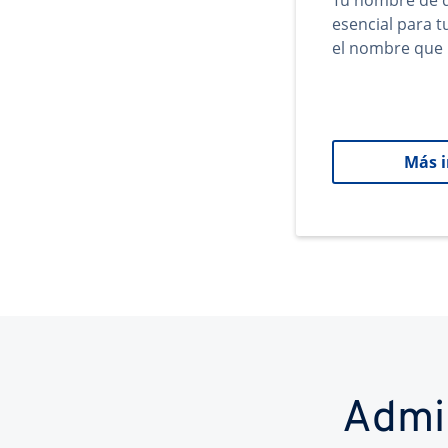
Tu nombre de d
esencial para 
el nombre que 
Más 
Admi